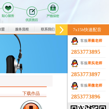
7x15h快速配音
加盟
服务流程
联系我们
客服
果酱老师
2853773895
客服
果实老师
2853773897
客服
果微老师
下载作品
2853773896