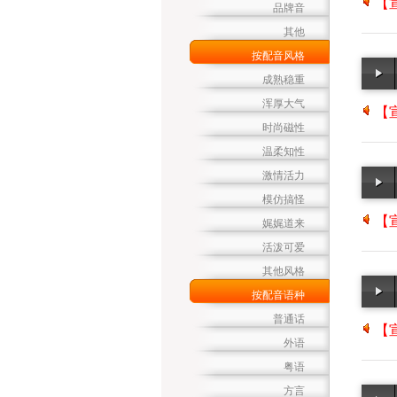
【
品牌音
其他
按配音风格
成熟稳重
浑厚大气
【
时尚磁性
温柔知性
激情活力
模仿搞怪
【宣
娓娓道来
活泼可爱
其他风格
按配音语种
普通话
【宣
外语
粤语
方言