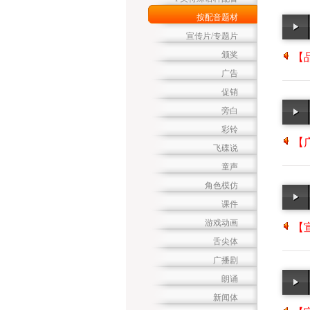
按配音题材
宣传片/专题片
颁奖
【
广告
促销
旁白
彩铃
【广
飞碟说
童声
角色模仿
课件
游戏动画
【
舌尖体
广播剧
朗诵
新闻体