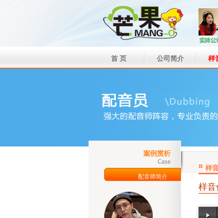
首 页
公司简介
样
样
配音师简介
样音