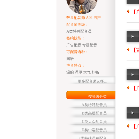
【广
芒果配音师 A02 男声
配音师等级：
A类特聘配音员
签约技能：
广告配音 专题配音
【宣
可配音语种：
国语
声音特点：
温婉 浑厚 大气 舒畅
更多配音师选择...
【广
按等级分类
A类特聘配音员
B类高端配音员
C类大众配音员
【广
D类中端配音员
F类特殊语种配音